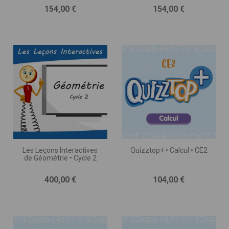
Prix
Prix
154,00 €
154,00 €
Les Leçons Interactives
Quizztop+ • Calcul • CE2
de Géométrie • Cycle 2
Prix
Prix
400,00 €
104,00 €