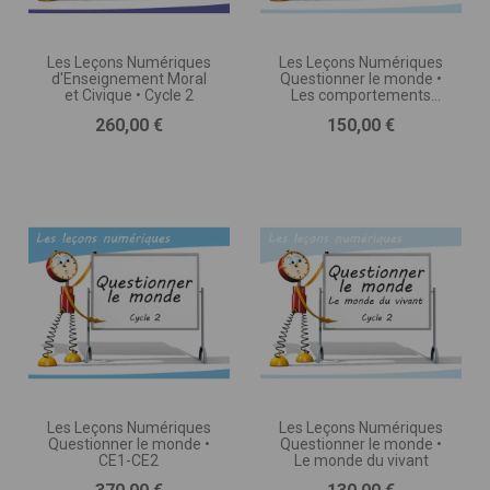
Les Leçons Numériques
Les Leçons Numériques
d'Enseignement Moral
Questionner le monde •
et Civique • Cycle 2
Les comportements
favorables à la santé
Prix
Prix
260,00 €
150,00 €
Les Leçons Numériques
Les Leçons Numériques
Questionner le monde •
Questionner le monde •
CE1-CE2
Le monde du vivant
Prix
Prix