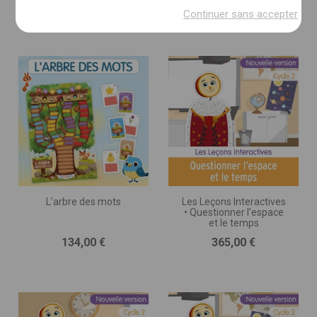
Prix
Prix
104,00 €
5,00 €
(imprimé, numérique, autre)
Continuer sans accepter
DESCRIPTION DU PROJET * :
(nombre de pages, séances, jeux ou exercices, nombre
d’illustrations, matériel d’accompagnement,
programmation, etc.)
L’arbre des mots
Les Leçons Interactives
• Questionner l’espace
et le temps
Prix
Prix
134,00 €
365,00 €