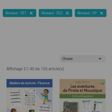



Niveaux : CE1
Niveaux : CE2
Niveaux : CP

Choisir
Affichage 21-40 de 136 article(s)