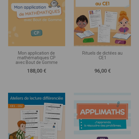
Mon application de
Rituels de dictées au
mathématiques CP
CE1
avec Bout de Gomme
Prix
Prix
188,00 €
96,00 €