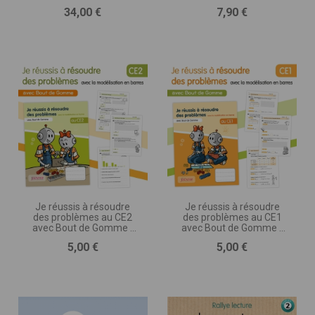
Prix
Prix
34,00 €
7,90 €
Je réussis à résoudre
Je réussis à résoudre
des problèmes au CE2
des problèmes au CE1
avec Bout de Gomme -
avec Bout de Gomme -
avec la modélisation en
avec la modélisation en
Prix
Prix
5,00 €
5,00 €
barres
barres