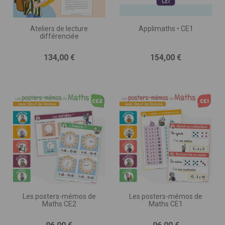
Ateliers de lecture
Applimaths • CE1
différenciée
Prix
Prix
134,00 €
154,00 €
Les posters-mémos de
Les posters-mémos de
Maths CE2
Maths CE1
Prix
Prix