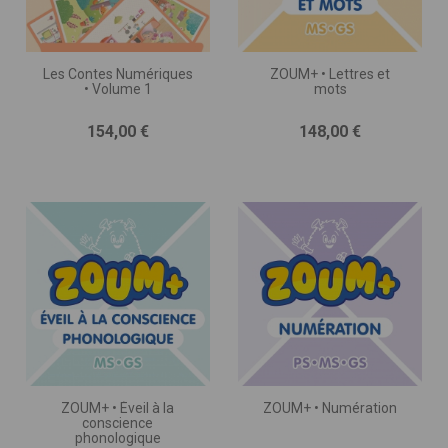
Les Contes Numériques
ZOUM+ • Lettres et
• Volume 1
mots
Prix
Prix
154,00 €
148,00 €
ZOUM+ • Éveil à la
ZOUM+ • Numération
conscience
phonologique