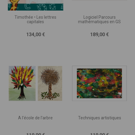
Timothée • Les lettres
Logiciel Parcours
capitales
mathématiques en GS
Prix
Prix
134,00 €
189,00 €
À l'école de l'arbre
Techniques artistiques
Prix
Prix