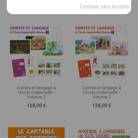
Prix
Prix
119,00 €
128,00 €
(imprimé, numérique, autre)
Continuer sans accepter
DESCRIPTION DU PROJET * :
(nombre de pages, séances, jeux ou exercices, nombre
d’illustrations, matériel d’accompagnement,
programmation, etc.)
Contes et langage à
Contes et langage à
l'école maternelle •
l'école maternelle •
Volume 2
Volume 1
Prix
Prix
128,00 €
128,00 €