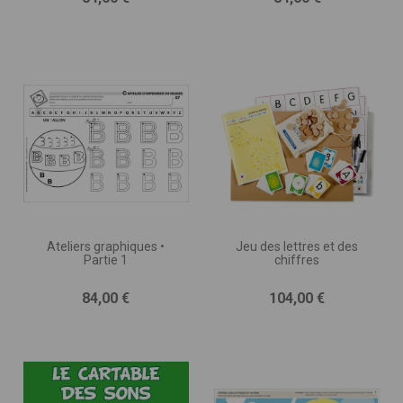
Ateliers graphiques •
Jeu des lettres et des
Partie 1
chiffres
Ensemble, donnons vie à vos
Prix
Prix
84,00 €
104,00 €
idées pédagogiques !
Vous êtes enseignant et vous avez créé des
supports pédagogiques, des outils, des contenus
innovants testés en classe ou bien une expertise à