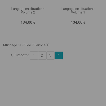
Langage en situation •
Langage en situation •
Volume 2
Volume 1
Prix
Prix
134,00 €
134,00 €
Affichage 61-78 de 78 article(s)
4

Précédent
1
2
3