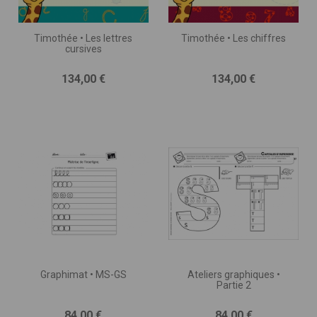
Timothée • Les lettres
Timothée • Les chiffres
cursives
Prix
Prix
134,00 €
134,00 €
Graphimat • MS-GS
Ateliers graphiques •
Partie 2
Prix
Prix
84,00 €
84,00 €