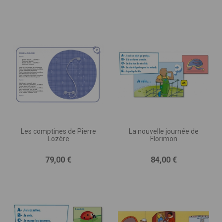
programmation, etc.)
Les comptines de Pierre
La nouvelle journée de
Lozère
Florimon
Prix
Prix
79,00 €
84,00 €