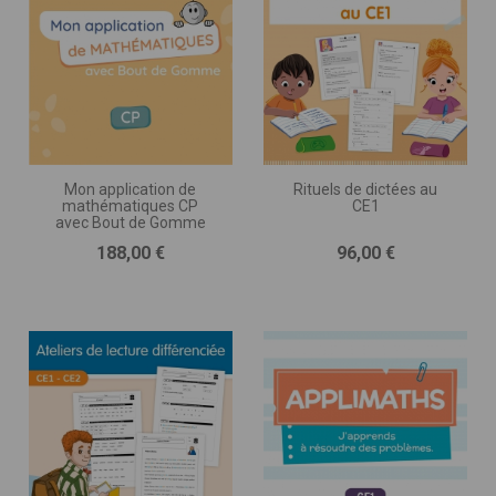
Mon application de
Rituels de dictées au
mathématiques CP
CE1
avec Bout de Gomme
Prix
Prix
188,00 €
96,00 €