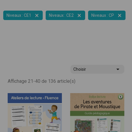



Niveaux : CE1
Niveaux : CE2
Niveaux : CP

Choisir
Affichage 21-40 de 136 article(s)