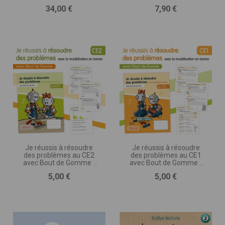
Prix
Prix
34,00 €
7,90 €
Je réussis à résoudre
Je réussis à résoudre
des problèmes au CE2
des problèmes au CE1
avec Bout de Gomme -
avec Bout de Gomme -
avec la modélisation en
avec la modélisation en
Prix
Prix
5,00 €
5,00 €
barres
barres