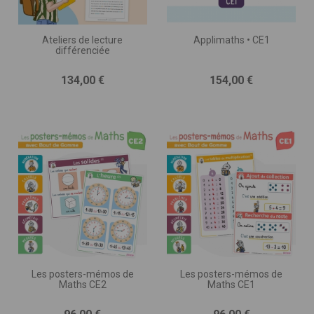
Ateliers de lecture
Applimaths • CE1
différenciée
Prix
Prix
134,00 €
154,00 €
Les posters-mémos de
Les posters-mémos de
Maths CE2
Maths CE1
Prix
Prix