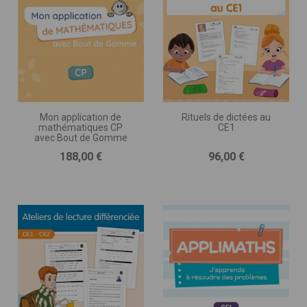
Mon application de
Rituels de dictées au
mathématiques CP
CE1
avec Bout de Gomme
Prix
Prix
188,00 €
96,00 €