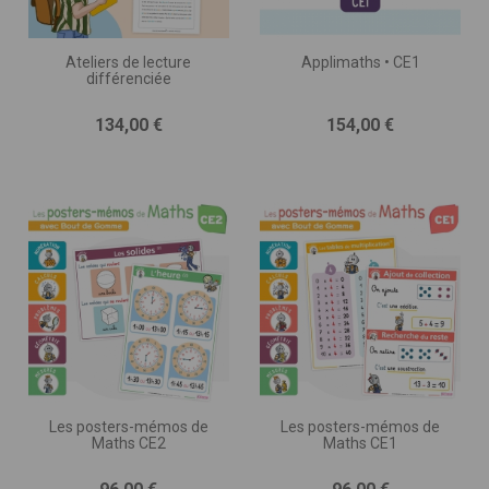
Ateliers de lecture
Applimaths • CE1
différenciée
Prix
Prix
134,00 €
154,00 €
Les posters-mémos de
Les posters-mémos de
Maths CE2
Maths CE1
Prix
Prix