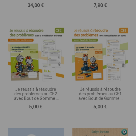
Prix
Prix
34,00 €
7,90 €
Je réussis à résoudre
Je réussis à résoudre
des problèmes au CE2
des problèmes au CE1
avec Bout de Gomme -
avec Bout de Gomme -
avec la modélisation en
avec la modélisation en
Prix
Prix
5,00 €
5,00 €
barres
barres