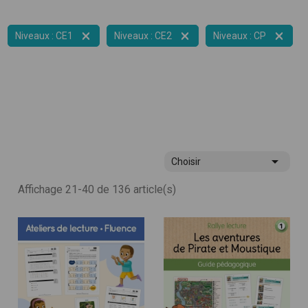



Niveaux : CE1
Niveaux : CE2
Niveaux : CP

Choisir
Affichage 21-40 de 136 article(s)