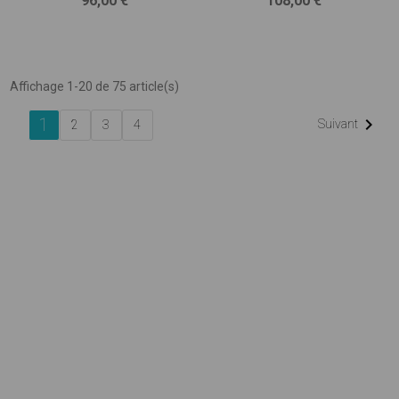
96,00 €
108,00 €
Affichage 1-20 de 75 article(s)
1

Suivant
2
3
4