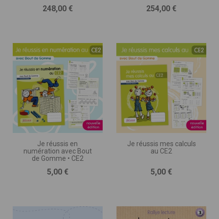
Prix
Prix
248,00 €
254,00 €
Je réussis en
Je réussis mes calculs
numération avec Bout
au CE2
de Gomme • CE2
Prix
Prix
5,00 €
5,00 €