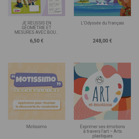
JE RÉUSSIS EN
L’Odyssée du français
GÉOMÉTRIE ET
MESURES AVEC BOUT
DE GOMME • CE2
Prix
Prix
6,50 €
248,00 €
Motissimo
Exprimer ses émotions
à travers l’art – Arts
plastiques