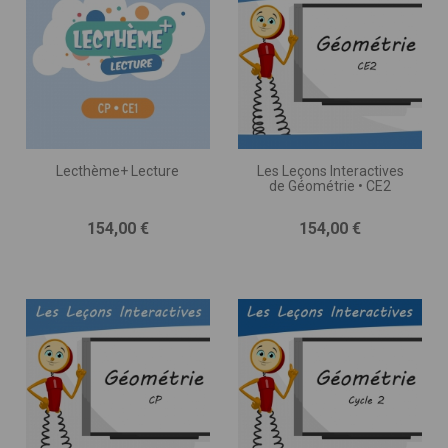
Lecthème+ Lecture
Les Leçons Interactives
de Géométrie • CE2
Prix
Prix
154,00 €
154,00 €