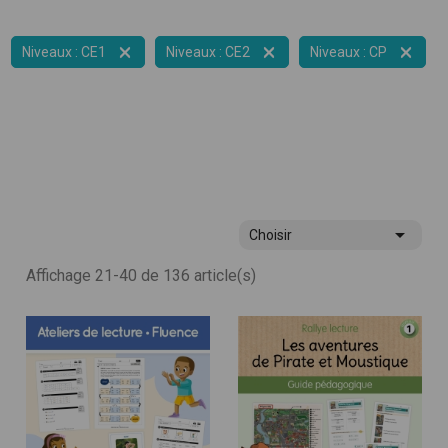



Niveaux : CE1
Niveaux : CE2
Niveaux : CP

Choisir
Affichage 21-40 de 136 article(s)