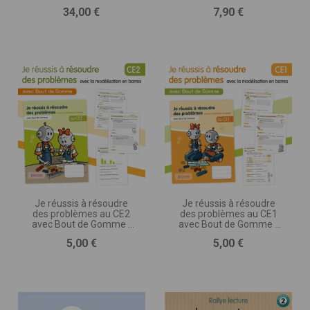
Prix
Prix
34,00 €
7,90 €
Je réussis à résoudre
Je réussis à résoudre
des problèmes au CE2
des problèmes au CE1
avec Bout de Gomme -
avec Bout de Gomme -
avec la modélisation en
avec la modélisation en
Prix
Prix
5,00 €
5,00 €
barres
barres