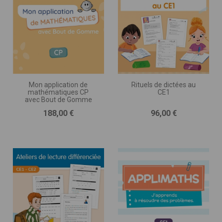
Mon application de
Rituels de dictées au
mathématiques CP
CE1
avec Bout de Gomme
Prix
Prix
188,00 €
96,00 €