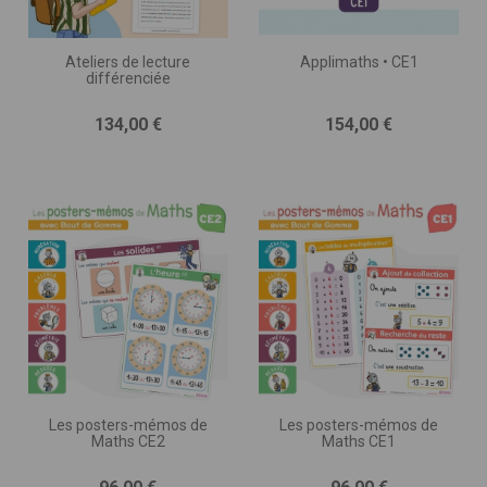
Ateliers de lecture
Applimaths • CE1
différenciée
Prix
Prix
134,00 €
154,00 €
Les posters-mémos de
Les posters-mémos de
Maths CE2
Maths CE1
Prix
Prix