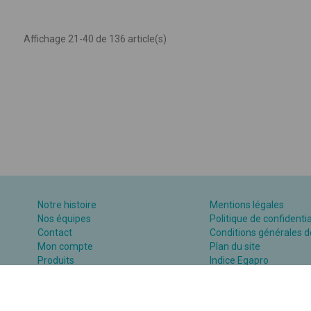
Affichage 21-40 de 136 article(s)
Notre histoire
Mentions légales
Nos équipes
Politique de confidentia
Contact
Conditions générales d
Mon compte
Plan du site
Produits
Indice Egapro
Assistance supports numériques
Plan action égalité H/F
Catalogue
Consulter la FAQ