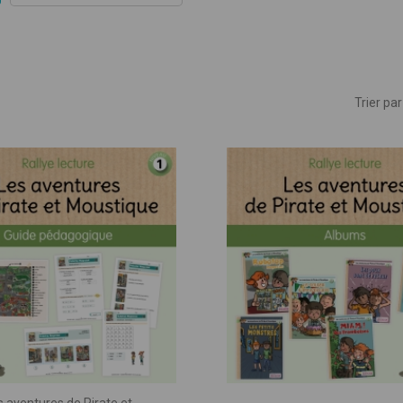
ues
Trier par 
mble, donnons vie à vos idées pédagogiq