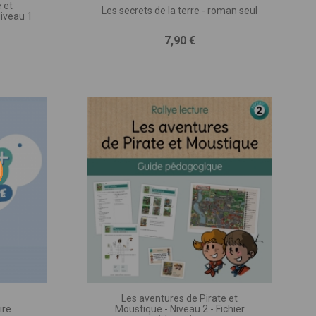
 et
Les secrets de la terre - roman seul
Niveau 1
iques,
Prix
7,90 €
 une
à la
 qui
votre
être
Les aventures de Pirate et
ire
Moustique - Niveau 2 - Fichier