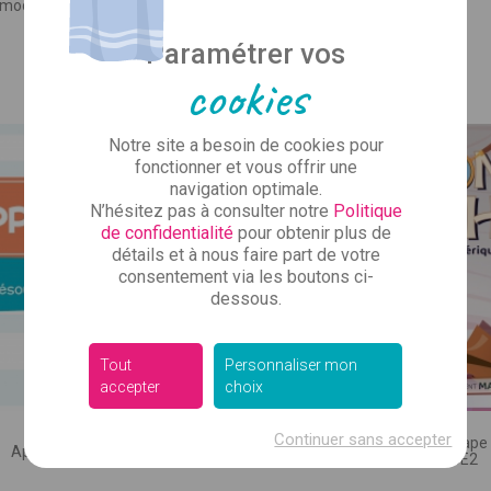
Vous avez l'air d
 modélisation en barres
ez vos coordonnées pour que le commercial de votre se
U PROJET :
produit
Prix
Prix
5,00 €
154,00 €
Paramétrer vos
vous rappelle.
re)
cookies
Inscrivez-vous à notre new
Mme
Je ne souhaite pas répondre
des infos sur nos
Notre site a besoin de cookies pour
Bien sûr, ce n'est pas tou
CONCERNÉ :
fonctionner et vous offrir une
 cycle, RASED…)
juste ce qu'il faut pour vou
navigation optimale.
qu’il se passe 
N’hésitez pas à consulter notre
Politique
de confidentialité
pour obtenir plus de
détails et à nous faire part de votre
consentement via les boutons ci-
 :
dessous.
Tout
Personnaliser mon
accepter
choix
 SUPPORT :
, numérique, autre)
Continuer sans accepter
Mission Maths, un escap
Applimaths • CE2
numérique - CE2