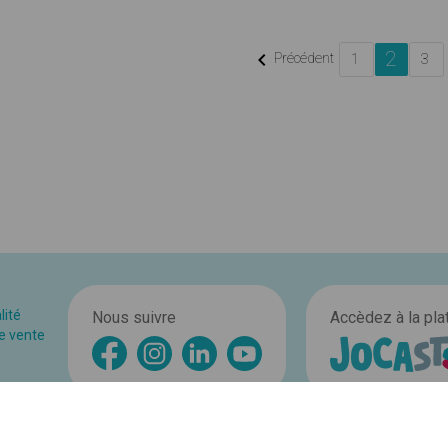
2

Précédent
1
3
lité
Nous suivre
Accèdez à la pl
e vente