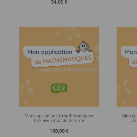
Prix
34,00 €
DESCRIP
(nombre d
d’accomp
Mon application de mathématiques
Mon ap
CE2 avec Bout de Gomme
CE
Prix
188,00 €