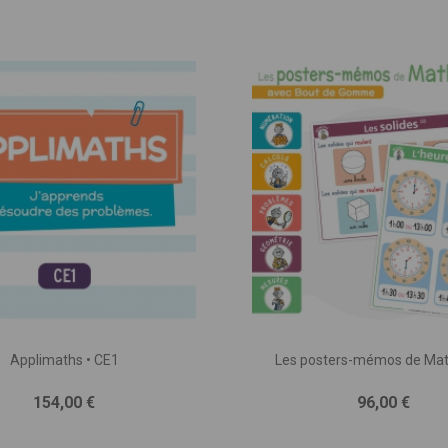
Applimaths • CE1
Les posters-mémos de Ma
Prix
Prix
154,00 €
96,00 €