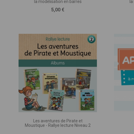
la modélisation en barres
la
entr
TITRE D
Prix
5,00 €
(provisoi
M.
PUBLIC 
(Classe,
MATIÈRE
TYPE DE
(imprimé
Les aventures de Pirate et
Moustique - Rallye lecture Niveau 2