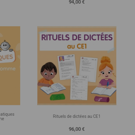
Prix
94,00 €
atiques
Rituels de dictées au CE1
me
Prix
96,00 €