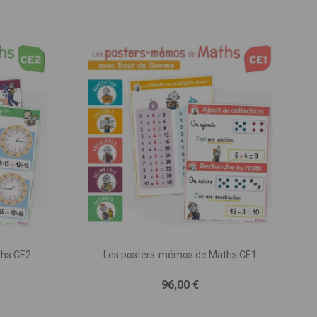
ths CE2
Les posters-mémos de Maths CE1
Prix
96,00 €