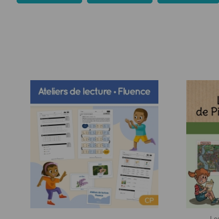
CE1
Géographie
CE2
Histoire
CM1
Langage
CM2
Mathématiq
Sciences
Ense