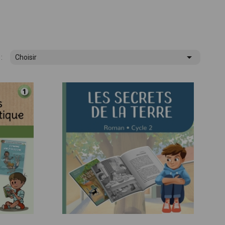

:
Choisir
ues !