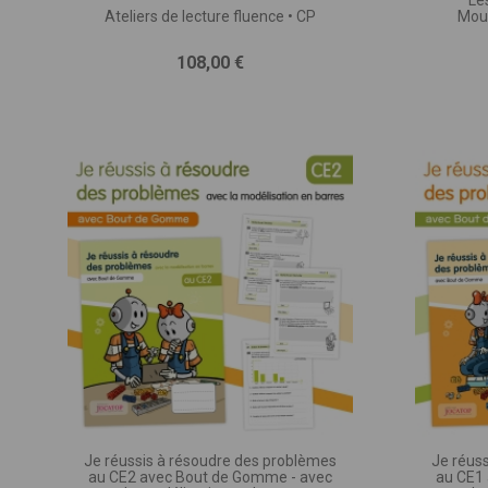
Le
Ateliers de lecture fluence • CP
Mous
Vous 
Prix
108,00 €
des
exp
rec
Remp
VOTRE N
Vou
VOTRE EM
Je réussis à résoudre des problèmes
Je réus
au CE2 avec Bout de Gomme - avec
au CE1