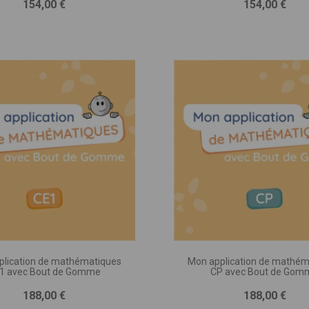
Prix
Prix
154,00 €
154,00 €
TION DU PROJET * :
e pages, séances, jeux ou exercices, nombre d’illustrations, matériel
agnement, programmation, etc.)
plication de mathématiques
Mon application de mathém
1 avec Bout de Gomme
CP avec Bout de Gom
Prix
Prix
188,00 €
188,00 €