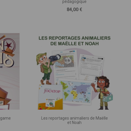
'apprécier nos
pédagogique
cteur
s !
Prix
84,00 €
sletter pour recevoir
 nouveautés !
tes les semaines, tout
s tenir au courant de ce
chez nous.
e game
Les reportages animaliers de Maëlle
et Noah