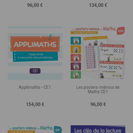
Prix
Prix
96,00 €
134,00 €
Applimaths • CE1
Les posters-mémos de
Maths CE1
Prix
Prix
154,00 €
96,00 €