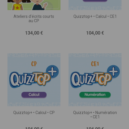
Ateliers d’écrits courts
Quizztop+ • Calcul • CE1
au CP
Prix
Prix
134,00 €
104,00 €
Quizztop+ • Calcul • CP
Quizztop+ • Numération
• CE1
Prix
Prix