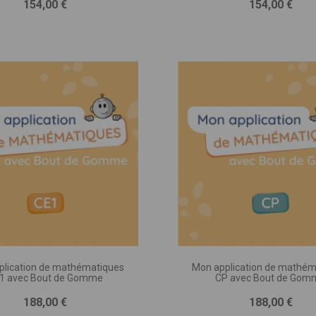
Prix
Prix
154,00 €
154,00 €
TION DU PROJET * :
e pages, séances, jeux ou exercices, nombre d’illustrations, matériel
agnement, programmation, etc.)
plication de mathématiques
Mon application de mathém
1 avec Bout de Gomme
CP avec Bout de Gom
Prix
Prix
188,00 €
188,00 €