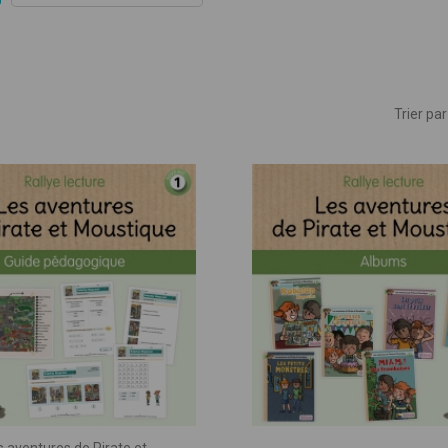
ues
Trier par 
mble, donnons vie à vos idées pédagogiq