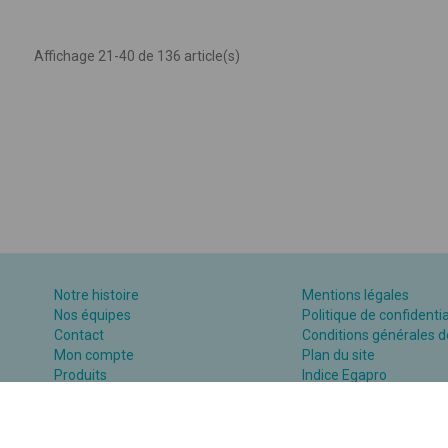
Affichage 21-40 de 136 article(s)
Notre histoire
Mentions légales
Nos équipes
Politique de confidentia
Contact
Conditions générales d
Mon compte
Plan du site
Produits
Indice Egapro
Assistance supports numériques
Plan action égalité H/F
Catalogue
Consulter la FAQ