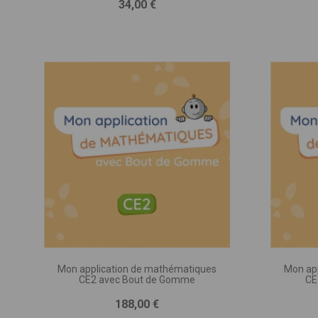
Prix
34,00 €
DESCRIP
(nombre d
d’accomp
Mon application de mathématiques
Mon ap
CE2 avec Bout de Gomme
CE
Prix
188,00 €