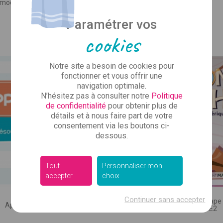
Vous avez l'air d
 modélisation en barres
ez vos coordonnées pour que le commercial de votre se
U PROJET :
produit
Prix
Prix
5,00 €
154,00 €
Paramétrer vos
vous rappelle.
re)
cookies
Inscrivez-vous à notre new
Mme
Je ne souhaite pas répondre
des infos sur nos
Notre site a besoin de cookies pour
Bien sûr, ce n'est pas tou
CONCERNÉ :
fonctionner et vous offrir une
 cycle, RASED…)
juste ce qu'il faut pour vou
navigation optimale.
qu’il se passe 
N’hésitez pas à consulter notre
Politique
de confidentialité
pour obtenir plus de
détails et à nous faire part de votre
consentement via les boutons ci-
 :
dessous.
Tout
Personnaliser mon
accepter
choix
 SUPPORT :
, numérique, autre)
Continuer sans accepter
Mission Maths, un escap
Applimaths • CE2
numérique - CE2