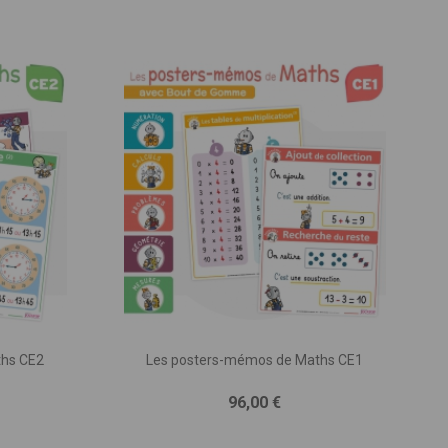
ths CE2
Les posters-mémos de Maths CE1
Prix
96,00 €