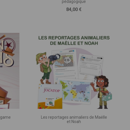
'apprécier nos
pédagogique
cteur
s !
Prix
84,00 €
sletter pour recevoir
 nouveautés !
tes les semaines, tout
s tenir au courant de ce
chez nous.
e game
Les reportages animaliers de Maëlle
et Noah