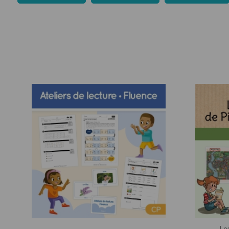
CE1
Géographie
CE2
Histoire
CM1
Langage
CM2
Mathématiq
Sciences
Ense