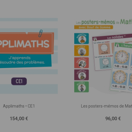
Applimaths • CE1
Les posters-mémos de Ma
Prix
Prix
154,00 €
96,00 €