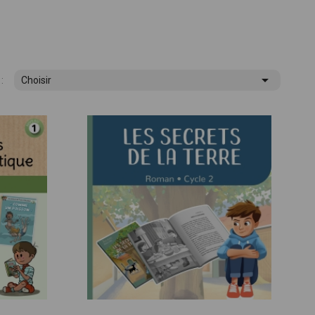

:
Choisir
ues !