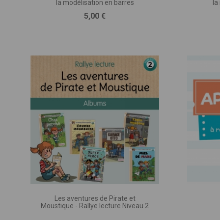
la modélisation en barres
la
entr
TITRE D
Prix
5,00 €
(provisoi
M.
PUBLIC 
(Classe,
MATIÈRE
TYPE DE
(imprimé
Les aventures de Pirate et
Moustique - Rallye lecture Niveau 2