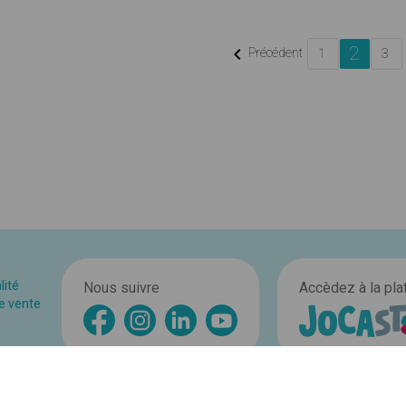
2

Précédent
1
3
lité
Nous suivre
Accèdez à la pl
e vente