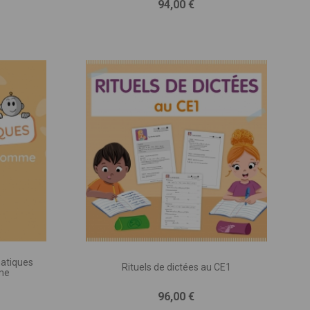
Prix
94,00 €
atiques
Rituels de dictées au CE1
me
Prix
96,00 €