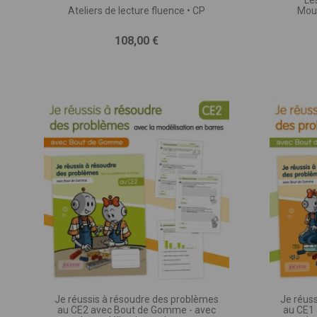
Le
Ateliers de lecture fluence • CP
Mous
Vous 
Prix
108,00 €
des
exp
rec
Remp
VOTRE N
Vou
VOTRE EM
Je réussis à résoudre des problèmes
Je réus
au CE2 avec Bout de Gomme - avec
au CE1