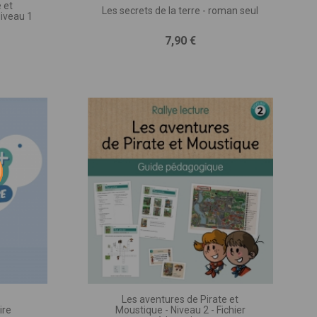
 et
Les secrets de la terre - roman seul
Niveau 1
iques,
Prix
7,90 €
 une
à la
 qui
votre
être
Les aventures de Pirate et
ire
Moustique - Niveau 2 - Fichier