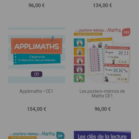
Prix
Prix
96,00 €
134,00 €
Applimaths • CE1
Les posters-mémos de
Maths CE1
Prix
Prix
154,00 €
96,00 €