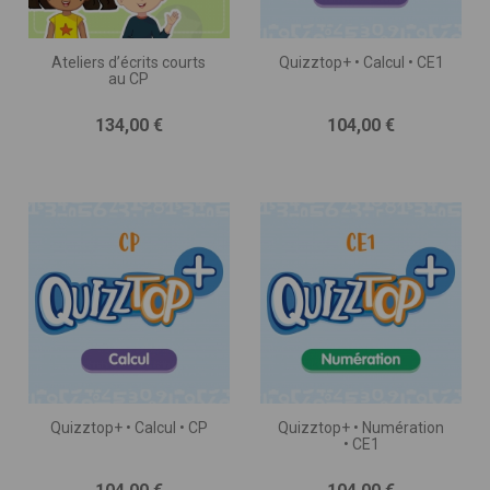
Ateliers d’écrits courts
Quizztop+ • Calcul • CE1
au CP
Prix
Prix
134,00 €
104,00 €
Quizztop+ • Calcul • CP
Quizztop+ • Numération
• CE1
Prix
Prix