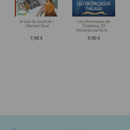
depuis chez eux.
Un suivi du texte synchronisé à l’audio
,
idéal pour améliorer la lecture fluide et la
compréhension.
Je suis la Joconde !
Les chroniques de
- Roman Seul
Thalassa, 20
Avec
Vocalire
, la lecture devient vivante,
histoires sur la mer
accessible et captivante pour tous les élèves !
- Roman Seul
Prix
Prix
7,90 €
9,90 €