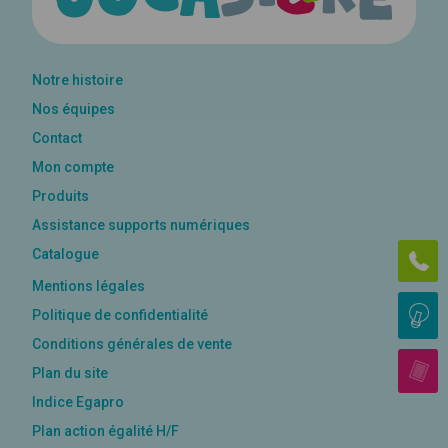
MATIÈRE :
Notre histoire
Nos équipes
TYPE DE SUPPORT :
Contact
(imprimé, numérique, autre)
Mon compte
Produits
Assistance supports numériques
DESCRIPTION DU PROJET * :
Catalogue
Ê
(nombre de pages, séances, jeux ou exercices, nombre
Mentions légales
d’illustrations, matériel d’accompagnement,
programmation, etc.)
A
Politique de confidentialité
Conditions générales de vente
B
Plan du site
Indice Egapro
Plan action égalité H/F