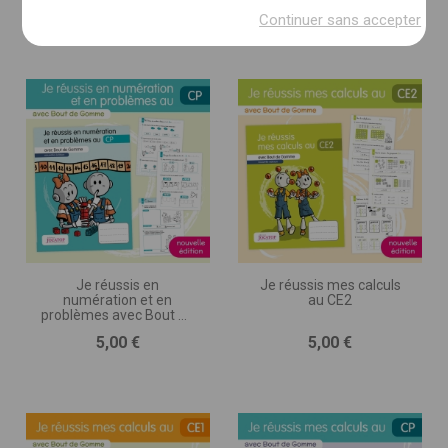
Prix
Prix
5,00 €
5,00 €
(imprimé, numérique, autre)
Continuer sans accepter
DESCRIPTION DU PROJET * :
(nombre de pages, séances, jeux ou exercices, nombre
d’illustrations, matériel d’accompagnement,
programmation, etc.)
Je réussis en
Je réussis mes calculs
numération et en
au CE2
problèmes avec Bout de
Gomme • CP
Prix
Prix
5,00 €
5,00 €