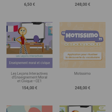
DE GOMME • CP
Prix
Prix
6,50 €
248,00 €
Les Leçons Interactives
Motissimo
d'Enseignement Moral
et Civique • CE1
Prix
Prix
154,00 €
248,00 €