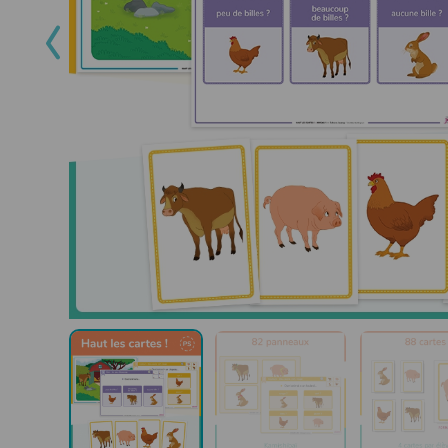
Ense
Vous 
des
exp