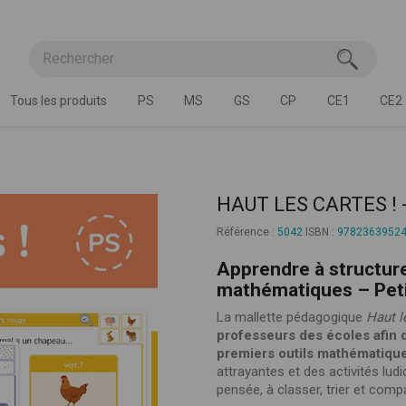
Tous les produits
PS
MS
GS
CP
CE1
CE2
HAUT LES CARTES ! - 
Référence :
5042
ISBN :
9782363952
Apprendre à structure
mathématiques – Peti
La mallette pédagogique
Haut l
professeurs des écoles afin 
premiers outils mathématique
attrayantes et des activités lud
pensée, à classer, trier et com