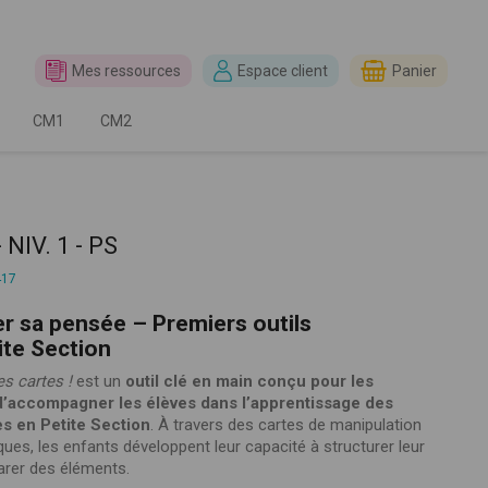
Mes ressources
Espace client
Panier
CM1
CM2
NIV. 1 - PS
417
r sa pensée – Premiers outils
te Section
es cartes !
est un
outil clé en main conçu pour les
d’accompagner les élèves dans l’apprentissage des
s en Petite Section
. À travers des cartes de manipulation
iques, les enfants développent leur capacité à structurer leur
parer des éléments.