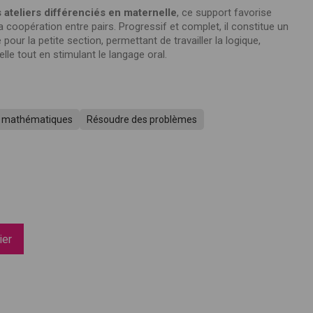
 ateliers différenciés en maternelle
, ce support favorise
la coopération entre pairs. Progressif et complet, il constitue un
our la petite section, permettant de travailler la logique,
lle tout en stimulant le langage oral.
ls mathématiques
Résoudre des problèmes
ues !
ier
iques,
 une
à la