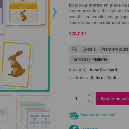
Idéal pour
mettre en place des
l’autonomie, la verbalisation et 
véritable ensemble pédagogique p
l’observation et la mémoire visue
128,00 €
PS
Cycle 1
Premiers outi
Format(s) : Mallette
Auteur(s) :
Anne Brochard
Illustration :
Katia de Conti
mble, donnons vie à vos idées pédagogiq
Ajouter au pan
êtes enseignant et vous avez créé des supports pédagog
Paiement sécurisé
 outils, des contenus innovants testés en classe ou bien
ertise à partager ? Chez Jocatop, nous sommes toujours 