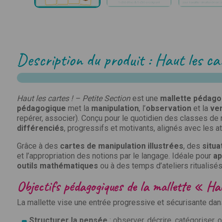
rec
Remp
Description du produit : Haut les ca
VOTRE N
Haut les cartes ! – Petite Section
est une
mallette pédago
pédagogique
met la
manipulation
, l’
observation
et la
ver
repérer, associer). Conçu pour le quotidien des classes de
Vou
différenciés
, progressifs et motivants, alignés avec les a
VOTRE EM
Grâce à des
cartes de manipulation illustrées
, des
situa
et l’appropriation des notions par le langage. Idéale pour
ap
outils mathématiques
ou à des temps d’ateliers ritualisés
Objectifs pédagogiques de la mallette « Ha
entr
TITRE D
(provisoi
La mallette vise une entrée progressive et sécurisante dans
Structurer la pensée
: observer, décrire, catégoriser, o