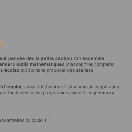
 qui
votre
leur pensée dès la petite section
. Cet
ensemble
emiers outils mathématiques
(classer, trier, comparer,
s écoles
qui souhaite proposer des
ateliers
être
à l’emploi
, la mallette favorise l’autonomie, la coopération
ntègre facilement à une progression annuelle en
premiers
'apprécier nos
cteur
s !
ssentielles du cycle 1 :