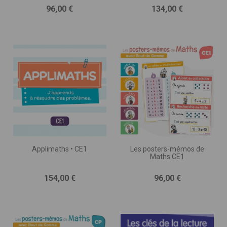
Prix
Prix
96,00 €
134,00 €
Applimaths • CE1
Les posters-mémos de
Maths CE1
Prix
Prix
154,00 €
96,00 €