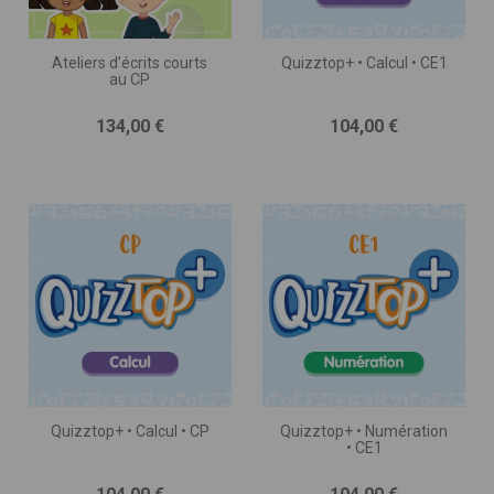
Ateliers d’écrits courts
Quizztop+ • Calcul • CE1
au CP
Prix
Prix
134,00 €
104,00 €
Quizztop+ • Calcul • CP
Quizztop+ • Numération
• CE1
Prix
Prix