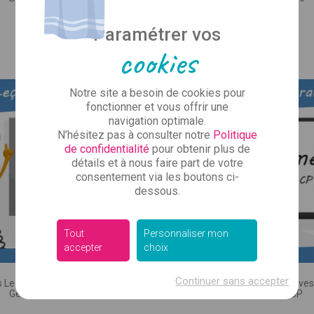
Vous avez l'air d
ez vos coordonnées pour que le commercial de votre se
U PROJET :
produit
Prix
Prix
5,00 €
5,00 €
Paramétrer vos
vous rappelle.
re)
cookies
Inscrivez-vous à notre new
Mme
Je ne souhaite pas répondre
des infos sur nos
Notre site a besoin de cookies pour
Bien sûr, ce n'est pas tou
CONCERNÉ :
fonctionner et vous offrir une
 cycle, RASED…)
juste ce qu'il faut pour vou
navigation optimale.
qu’il se passe 
N’hésitez pas à consulter notre
Politique
de confidentialité
pour obtenir plus de
détails et à nous faire part de votre
consentement via les boutons ci-
 :
dessous.
Tout
Personnaliser mon
accepter
choix
 SUPPORT :
, numérique, autre)
Continuer sans accepter
s Leçons Interactives de
Les Leçons Interactives
Géométrie • CE1
Géométrie • CP