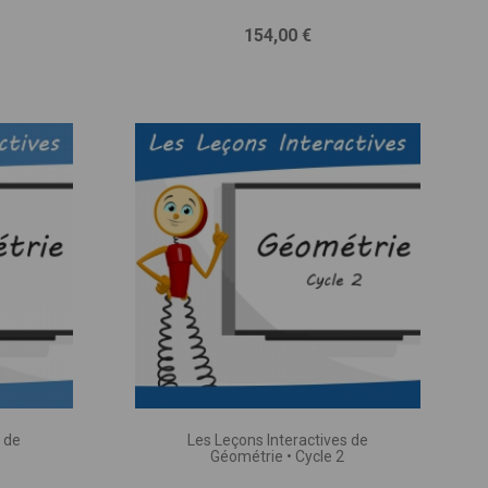
'apprécier nos
cteur
s !
Prix
154,00 €
sletter pour recevoir
 nouveautés !
tes les semaines, tout
s tenir au courant de ce
chez nous.
 de
Les Leçons Interactives de
Géométrie • Cycle 2