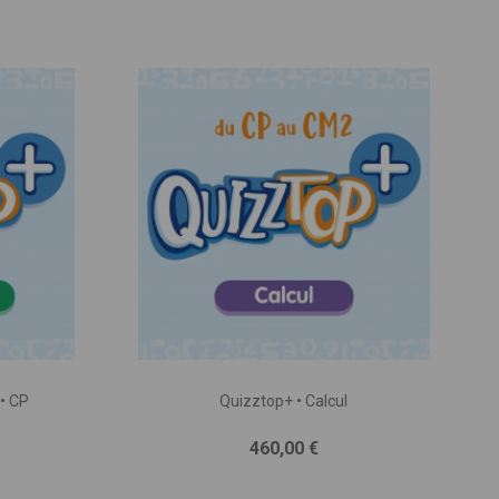
• CP
Quizztop+ • Calcul
Prix
460,00 €