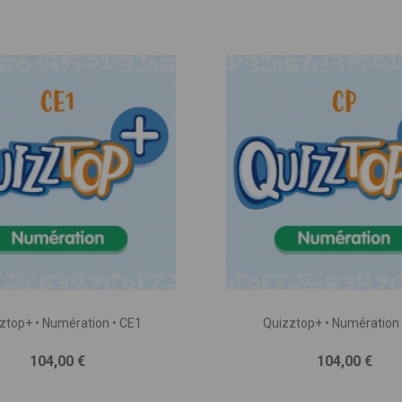
ztop+ • Numération • CE1
Quizztop+ • Numération 
Prix
Prix
104,00 €
104,00 €