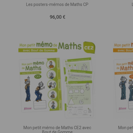
Les posters-mémos de Maths CP
Vous 
Prix
96,00 €
des
exp
rec
Remp
VOTRE N
Vou
VOTRE EM
Mon petit mémo de Maths CE2 avec
Mon pe
Bout de Gomme