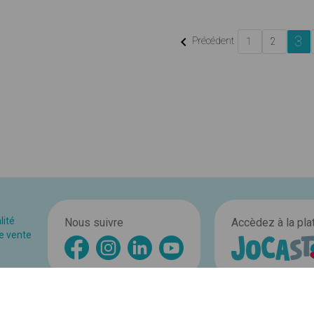
3

Précédent
1
2
lité
Nous suivre
Accèdez à la pl
e vente