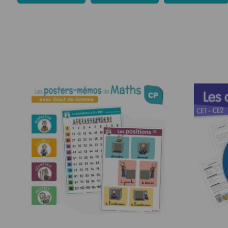
CE1
Géographie
CE2
Histoire
CM1
Langage
CM2
Mathématiq
Sciences
Ense