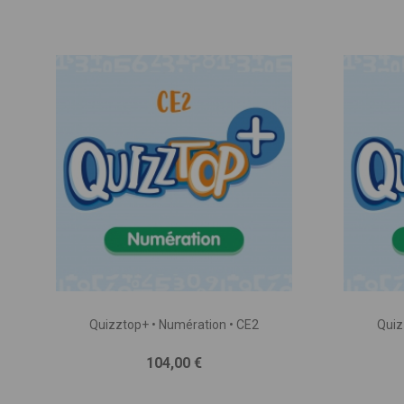
Quizztop+ • Numération • CE2
Quiz
Prix
104,00 €