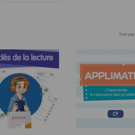
ues
Trier par 
mble, donnons vie à vos idées pédagogiq