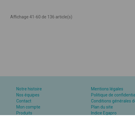
Affichage 41-60 de 136 article(s)
Notre histoire
Mentions légales
Nos équipes
Politique de confidentia
Contact
Conditions générales d
Mon compte
Plan du site
Produits
Indice Egapro
Assistance supports numériques
Plan action égalité H/F
Catalogue
Consulter la FAQ