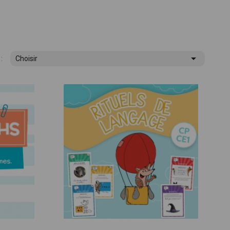

:
Choisir
ues !