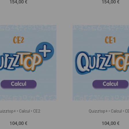
Prix
Prix
154,00 €
154,00 €
TION DU PROJET * :
e pages, séances, jeux ou exercices, nombre d’illustrations, matériel
agnement, programmation, etc.)
uizztop+ • Calcul • CE2
Quizztop+ • Calcul • C
Prix
Prix
104,00 €
104,00 €