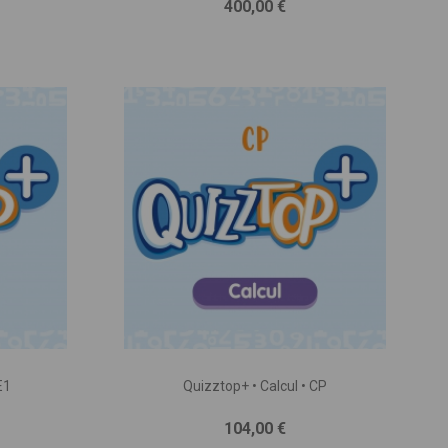
Prix
400,00 €
E1
Quizztop+ • Calcul • CP
Prix
104,00 €