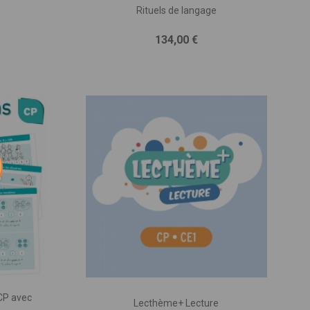
Rituels de langage
iques,
Prix
134,00 €
 une
à la
 qui
votre
être
CP avec
Lecthème+ Lecture