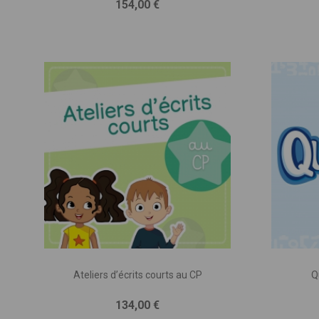
Prix
154,00 €
DESCRIP
(nombre d
d’accomp
Ateliers d’écrits courts au CP
Q
Prix
134,00 €