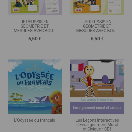
JE RÉUSSIS EN
JE RÉUSSIS EN
GÉOMÉTRIE ET
GÉOMÉTRIE ET
MESURES AVEC BOUT
MESURES AVEC BOUT
DE GOMME • CE2
DE GOMME • CE1
Prix
Prix
6,50 €
6,50 €
L’Odyssée du français
Les Leçons Interactives
d'Enseignement Moral
et Civique • CE1