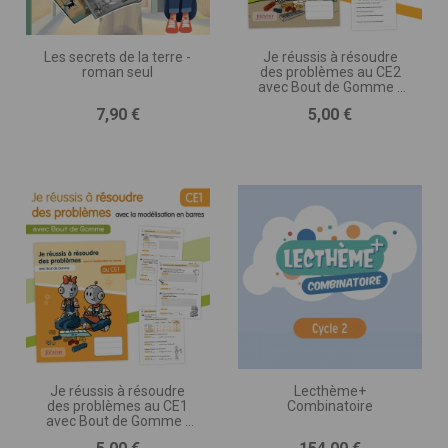
Les secrets de la terre -
Je réussis à résoudre
roman seul
des problèmes au CE2
avec Bout de Gomme -
avec la modélisation en
Prix
Prix
7,90 €
5,00 €
barres
Je réussis à résoudre
Lecthème+
des problèmes au CE1
Combinatoire
avec Bout de Gomme -
avec la modélisation en
Prix
Prix