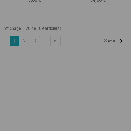
5,00 €
154,00 €
barres
Affichage 1-20 de 109 article(s)
1

…
Suivant
2
3
6