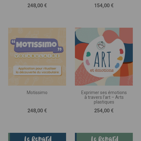
Prix
Prix
248,00 €
154,00 €
Motissimo
Exprimer ses émotions
à travers l’art – Arts
plastiques
Prix
Prix
248,00 €
254,00 €