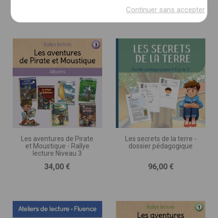
Prix
Prix
189,00 €
84,00 €
(imprimé, numérique, autre)
Continuer sans accepter
DESCRIPTION DU PROJET * :
(nombre de pages, séances, jeux ou exercices, nombre
d’illustrations, matériel d’accompagnement,
programmation, etc.)
Les aventures de Pirate
Les secrets de la terre -
et Moustique - Rallye
dossier pédagogique
lecture Niveau 3
Prix
Prix
34,00 €
96,00 €