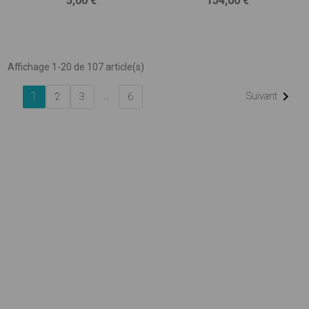
5,00 €
154,00 €
barres
Affichage 1-20 de 107 article(s)
1

…
Suivant
2
3
6