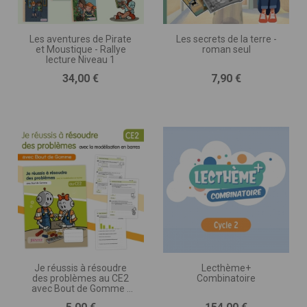
Les aventures de Pirate
Les secrets de la terre -
et Moustique - Rallye
roman seul
lecture Niveau 1
Prix
Prix
34,00 €
7,90 €
Je réussis à résoudre
Lecthème+
des problèmes au CE2
Combinatoire
avec Bout de Gomme -
avec la modélisation en
Prix
Prix