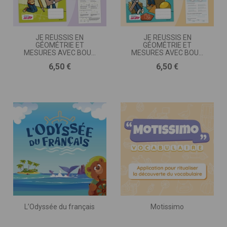
JE RÉUSSIS EN
JE RÉUSSIS EN
GÉOMÉTRIE ET
GÉOMÉTRIE ET
MESURES AVEC BOUT
MESURES AVEC BOUT
DE GOMME • CE2
DE GOMME • CP
Prix
Prix
6,50 €
6,50 €
L’Odyssée du français
Motissimo