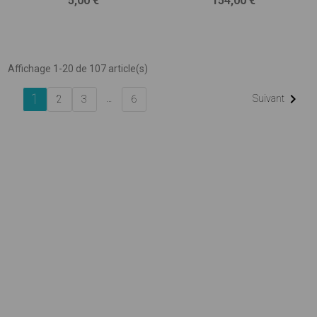
5,00 €
154,00 €
barres
Affichage 1-20 de 107 article(s)
1

…
Suivant
2
3
6