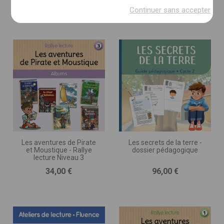
Prix
Prix
189,00 €
84,00 €
(imprimé, numérique, autre)
Continuer sans accepter
DESCRIPTION DU PROJET * :
(nombre de pages, séances, jeux ou exercices, nombre
d’illustrations, matériel d’accompagnement,
programmation, etc.)
Les aventures de Pirate
Les secrets de la terre -
et Moustique - Rallye
dossier pédagogique
lecture Niveau 3
Prix
Prix
34,00 €
96,00 €