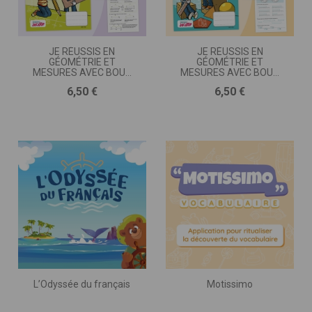
JE RÉUSSIS EN
JE RÉUSSIS EN
GÉOMÉTRIE ET
GÉOMÉTRIE ET
MESURES AVEC BOUT
MESURES AVEC BOUT
DE GOMME • CE2
DE GOMME • CP
Prix
Prix
6,50 €
6,50 €
L’Odyssée du français
Motissimo