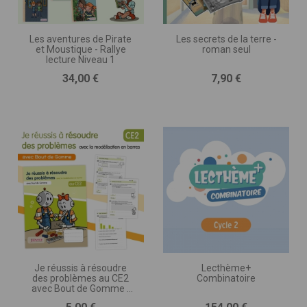
Les aventures de Pirate
Les secrets de la terre -
et Moustique - Rallye
roman seul
lecture Niveau 1
Prix
Prix
34,00 €
7,90 €
Je réussis à résoudre
Lecthème+
des problèmes au CE2
Combinatoire
avec Bout de Gomme -
avec la modélisation en
Prix
Prix