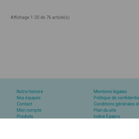
Affichage 1-20 de 76 article(s)
Notre histoire
Mentions légales
Nos équipes
Politique de confidentia
Contact
Conditions générales d
Mon compte
Plan du site
Produits
Indice Egapro
Assistance supports numériques
Plan action égalité H/F
Catalogue
Consulter la FAQ