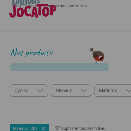
Notre histoire
Trouver mon commercial
Nos produits
Cycles
Niveaux
Matières
Cycle 1
PS
Anglais
Cycle 2
MS
EMC
Cycle 3
GS
Education art
CP
Français

Niveaux : CE1
Suprimer tous les filtres