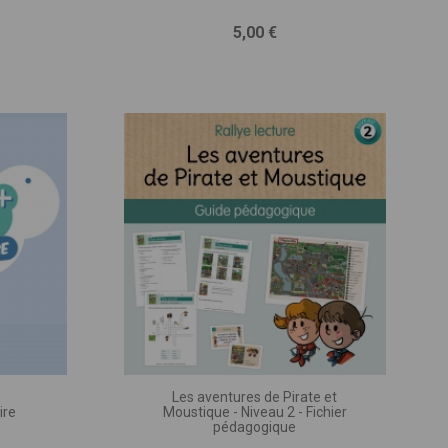
'apprécier nos
cteur
s !
Prix
5,00 €
sletter pour recevoir
 nouveautés !
tes les semaines, tout
s tenir au courant de ce
chez nous.
Les aventures de Pirate et
ire
Moustique - Niveau 2 - Fichier
pédagogique