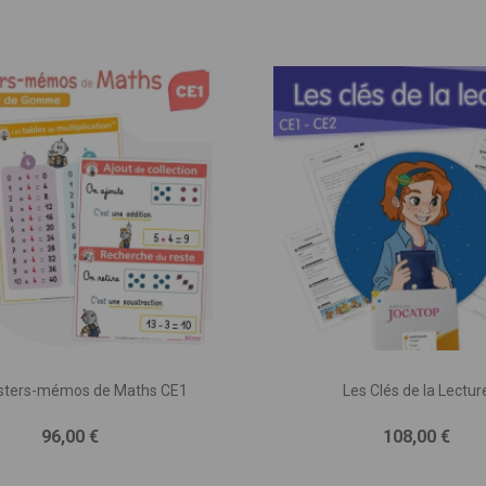
sters-mémos de Maths CE1
Les Clés de la Lectur
Prix
Prix
96,00 €
108,00 €