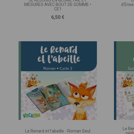
JE RÉUSSIS EN GÉOMÉTRIE ET
L
MESURES AVEC BOUT DE GOMME •
d'Ense
CE1
Vous 
Prix
6,50 €
des
exp
rec
Remp
VOTRE N
Vou
VOTRE EM
Le Ren
Le Renard et l’abeille - Roman Seul
péda