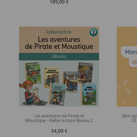
Prix
189,00 €
DESCRIP
(nombre d
d’accomp
Les aventures de Pirate et
Mon ap
Moustique - Rallye lecture Niveau 2
CE
Prix
34,00 €