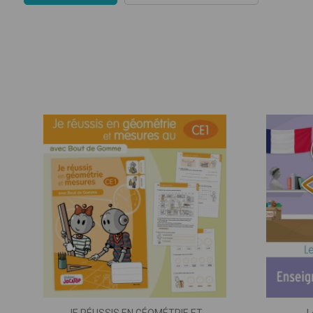
CE1
Géographie
CE2
Histoire
CM1
Langage
CM2
Mathématiq
Sciences
Ense