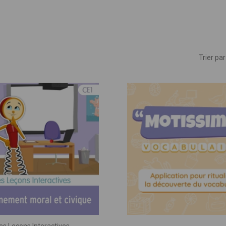
ues
Trier par 
mble, donnons vie à vos idées pédagogiq