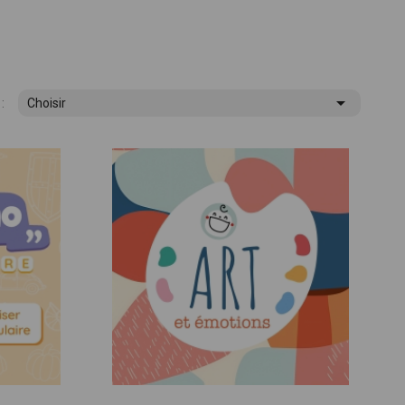

:
Choisir
ues !