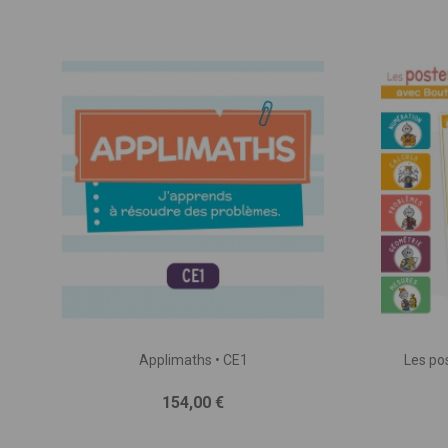
Applimaths • CE1
Les po
Prix
154,00 €