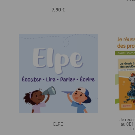
entr
TITRE D
Prix
7,90 €
(provisoi
M.
PUBLIC 
(Classe,
MATIÈRE
TYPE DE
(imprimé
Je réus
ELPE
au CE1
la