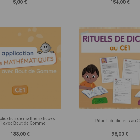
Prix
Prix
5,00 €
154,00 €
TION DU PROJET * :
e pages, séances, jeux ou exercices, nombre d’illustrations, matériel
agnement, programmation, etc.)
plication de mathématiques
Rituels de dictées au 
1 avec Bout de Gomme
Prix
Prix
188,00 €
96,00 €