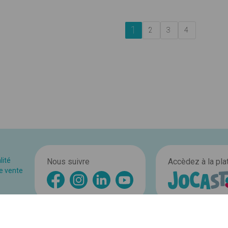
1
2
3
4
lité
Nous suivre
Accèdez à la pl
e vente