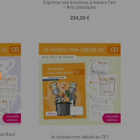
Exprimer ses émotions à travers l’art
– Arts plastiques
iques,
Prix
254,00 €
 une
à la
 qui
votre
être
vec Bout
Je réussis mes calculs au CE1