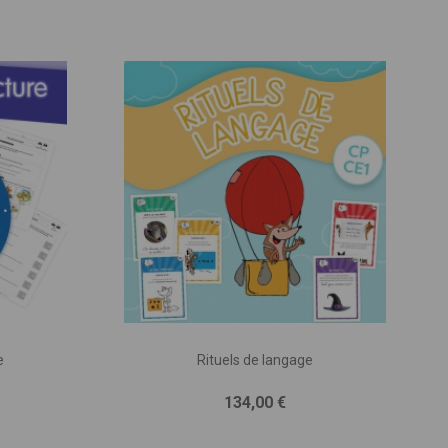
e
Rituels de langage
Prix
134,00 €