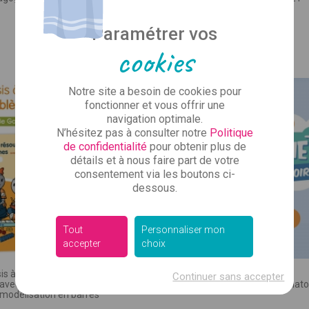
Vous avez l'air d
ez vos coordonnées pour que le commercial de votre se
U PROJET :
produit
Prix
Prix
96,00 €
5,00 €
Paramétrer vos
vous rappelle.
re)
cookies
Inscrivez-vous à notre new
Mme
Je ne souhaite pas répondre
des infos sur nos
Notre site a besoin de cookies pour
Bien sûr, ce n'est pas tou
CONCERNÉ :
fonctionner et vous offrir une
 cycle, RASED…)
juste ce qu'il faut pour vou
navigation optimale.
qu’il se passe 
N’hésitez pas à consulter notre
Politique
de confidentialité
pour obtenir plus de
détails et à nous faire part de votre
consentement via les boutons ci-
 :
dessous.
Tout
Personnaliser mon
accepter
choix
 SUPPORT :
, numérique, autre)
sis à résoudre des problèmes
Continuer sans accepter
 avec Bout de Gomme - avec
Lecthème+ Combinato
 modélisation en barres