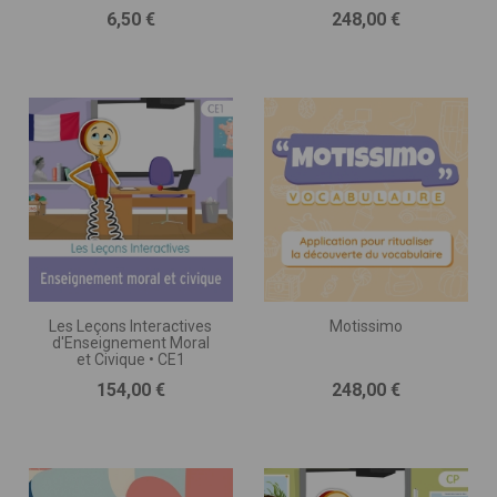
DE GOMME • CP
Prix
Prix
6,50 €
248,00 €
Les Leçons Interactives
Motissimo
d'Enseignement Moral
et Civique • CE1
Prix
Prix
154,00 €
248,00 €