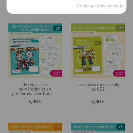
Prix
Prix
5,00 €
5,00 €
(imprimé, numérique, autre)
Continuer sans accepter
DESCRIPTION DU PROJET * :
(nombre de pages, séances, jeux ou exercices, nombre
d’illustrations, matériel d’accompagnement,
programmation, etc.)
Je réussis en
Je réussis mes calculs
numération et en
au CE2
problèmes avec Bout de
Gomme • CP
Prix
Prix
5,00 €
5,00 €