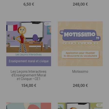
DE GOMME • CP
Prix
Prix
6,50 €
248,00 €
Les Leçons Interactives
Motissimo
d'Enseignement Moral
et Civique • CE1
Prix
Prix
154,00 €
248,00 €