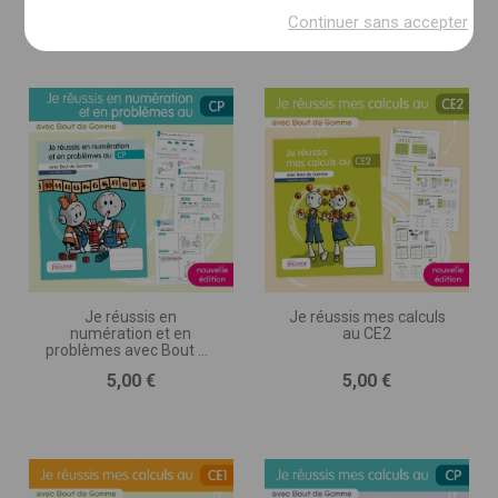
Prix
Prix
5,00 €
5,00 €
(imprimé, numérique, autre)
Continuer sans accepter
DESCRIPTION DU PROJET * :
(nombre de pages, séances, jeux ou exercices, nombre
d’illustrations, matériel d’accompagnement,
programmation, etc.)
Je réussis en
Je réussis mes calculs
numération et en
au CE2
problèmes avec Bout de
Gomme • CP
Prix
Prix
5,00 €
5,00 €