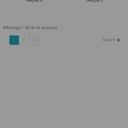
148,00 €
148,00 €
Affichage 1-20 de 56 article(s)
1

Suivant
2
3